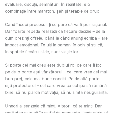
evaluare, discuții, semnături. În realitate, e o
combinație între maraton, șah și terapie de grup.
Când începi procesul, ți se pare că va fi pur rațional.
Dar foarte repede realizezi că fiecare decizie – de la
cum prezinți cifrele, până la când anunți echipa – are
impact emoțional. Te uiți la oameni în ochi și știi că,
în spatele fiecărui slide, sunt viețile lor.
Și poate cel mai greu este dublul rol pe care îl joci:
pe de-o parte ești vânzătorul – cel care vrea cel mai
bun preț, cele mai bune condiții. Pe de altă parte,
ești protectorul – cel care vrea ca echipa să rămână
bine, să nu piardă motivația, să nu simtă nesiguranță.
Uneori ai senzația că minți. Alteori, că te minți. Dar
realitatea este că în astfel de momente, leadership-ul