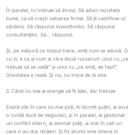
În paralel, tu trebuie să livrezi. Să aduci rezultate
bune, ca să crești valoarea firmei. Să ții cashflow-ul
sănătos. Să răspunzi investitorilor. Să răspunzi
consultanților. Să… răspunzi.
Și, pe măsură ce timpul trece, simți cum se adună. Zi
cu zi, e ca și cum ai căra două rucsacuri: unul cu „ce
trebuie să se vadă” și unul cu „ce simți, de fapt”.
Greutatea e reală. Și nu, nu trece de la sine.
3. Când nu mai ai energie să fii lider, dar trebuie
Există zile în care nu mai poți. Ai dormit puțin, ai avut
o rundă dură de negocieri, și în paralel, ai gestionat
un conflict intern, ai semnat plăți, ai stat în call-uri
care n-au dus nicăieri. Și fix atunci vine cineva în