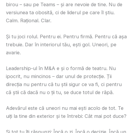
birou – sau pe Teams – și are nevoie de tine. Nu de
versiunea ta obosită, ci de liderul pe care îl știu.
Calm. Rațional. Clar.
Și tu joci rolul. Pentru ei. Pentru firmă. Pentru că așa
trebuie. Dar în interiorul tău, ești gol. Uneori, pe
avarie.
Leadership-ul în M&A e și o formă de teatru. Nu
ipocrit, nu mincinos – dar unul de protecție. Ții
direcția nu pentru că tu știi sigur ce va fi, ci pentru
că știi că dacă nu o ții tu, se duce totul de râpă.
Adevărul este că uneori nu mai ești acolo de tot. Te
uiți la tine din exterior și te întrebi: Cât mai pot duce?
Și tot tu îți răspunzi: Încă o zi. Încă o decizie. Încă un