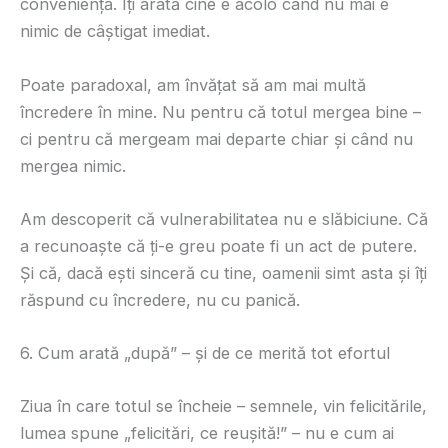
conveniență. Îți arată cine e acolo când nu mai e
nimic de câștigat imediat.
Poate paradoxal, am învățat să am mai multă
încredere în mine. Nu pentru că totul mergea bine –
ci pentru că mergeam mai departe chiar și când nu
mergea nimic.
Am descoperit că vulnerabilitatea nu e slăbiciune. Că
a recunoaște că ți-e greu poate fi un act de putere.
Și că, dacă ești sinceră cu tine, oamenii simt asta și îți
răspund cu încredere, nu cu panică.
6. Cum arată „după” – și de ce merită tot efortul
Ziua în care totul se încheie – semnele, vin felicitările,
lumea spune „felicitări, ce reușită!” – nu e cum ai