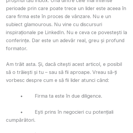
propriul tău inbox. Una dintre cele mai intense
perioade prin care poate trece un lider este aceea în
care firma este în proces de vânzare. Nu e un
subiect glamourous. Nu vine cu discursuri
inspiraționale pe LinkedIn. Nu e ceva ce povestești la
conferințe. Dar este un adevăr real, greu și profund
formator.
Am trăit asta. Și, dacă citești acest articol, e posibil
să o trăiești și tu – sau să fii aproape. Vreau să-ți
vorbesc despre cum e să fii lider atunci când:
• Firma ta este în due diligence.
• Ești prins în negocieri cu potențiali
cumpărători.