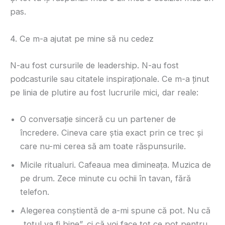
pas.
4. Ce m-a ajutat pe mine să nu cedez
N-au fost cursurile de leadership. N-au fost
podcasturile sau citatele inspiraționale. Ce m-a ținut
pe linia de plutire au fost lucrurile mici, dar reale:
O conversație sinceră cu un partener de
încredere. Cineva care știa exact prin ce trec și
care nu-mi cerea să am toate răspunsurile.
Micile ritualuri. Cafeaua mea dimineața. Muzica de
pe drum. Zece minute cu ochii în tavan, fără
telefon.
Alegerea conștientă de a-mi spune că pot. Nu că
„totul va fi bine”, ci că voi face tot ce pot pentru