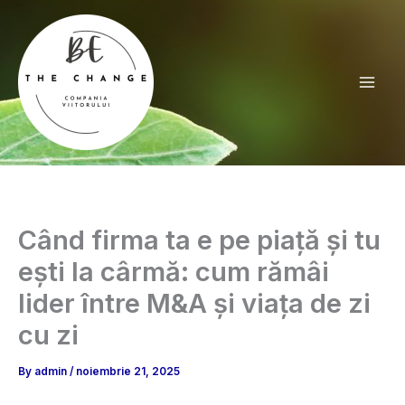
Skip
to
content
Mai
Men
Când firma ta e pe piață și tu
ești la cârmă: cum rămâi
lider între M&A și viața de zi
cu zi
By
admin
/
noiembrie 21, 2025