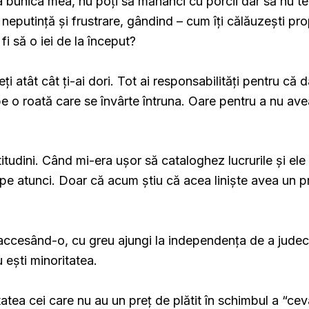
 bunica mea, nu poți să mănânci cu porcii dar să nu te
neputință și frustrare, gândind – cum îți călăuzești pro
 fi să o iei de la început?
ți atât cât ți-ai dori. Tot ai responsabilități pentru că 
pe o roată care se învârte întruna. Oare pentru a nu av
tudini. Când mi-era ușor să cataloghez lucrurile și ele
 pe atunci. Doar că acum știu că acea liniște avea un pr
 accesând-o, cu greu ajungi la independența de a jude
u ești minoritatea.
atea cei care nu au un preț de plătit în schimbul a “ce