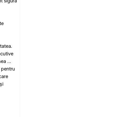
nt sigură
te
tatea.
ecutive
 mea …
c pentru
care
și