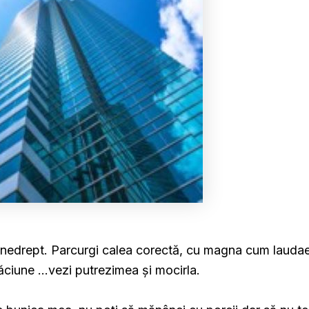
 nedrept. Parcurgi calea corectă, cu magna cum lauda
elăciune …vezi putrezimea și mocirla.