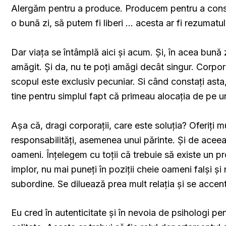
Alergăm pentru a produce. Producem pentru a consu
o bună zi, să putem fi liberi … acesta ar fi rezumatu
Dar viața se întâmplă aici și acum. Și, în acea bună 
amăgit. Și da, nu te poți amăgi decât singur. Corpor
scopul este exclusiv pecuniar. Si când constați asta, 
tine pentru simplul fapt că primeau alocația de pe 
Așa că, dragi corporații, care este soluția? Oferiți mul
responsabilități, asemenea unui părinte. Și de aceea 
oameni. Înțelegem cu toții că trebuie să existe un pro
implor, nu mai puneți în poziții cheie oameni falși și
subordine. Se diluează prea mult relația și se accent
Eu cred în autenticitate și în nevoia de psihologi pe