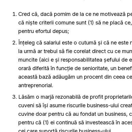
Cred că, dacă pornim de la ce ne motivează pe
că niște criterii comune sunt (1) să ne placă c
pentru efortul depus;
Înțeleg că salariul este o cutumă și că ne este 
la urmă ar trebui să fie corelat direct cu ce mu
muncite (aici e și responsabilitatea șefului de e
orară diferită în funcție de senioritate, un bene
această bază adăugăm un procent din ceea ce s
antreprenorial.
Lăsăm o marjă rezonabilă de profit proprietarilor,
cuveni să își asume riscurile business-ului creat,
cuvine doar pentru că au fondat un business, ce
pentru că (1) ei continuă să investească în acest
cei care suportă riscurile business-ului.