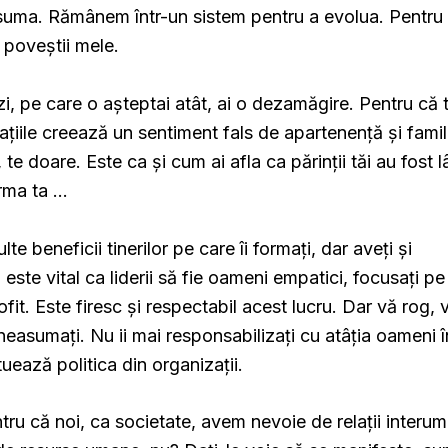
ma. Rămânem într-un sistem pentru a evolua. Pentru c
l poveștii mele.
zi, pe care o așteptai atât, ai o dezamăgire. Pentru că 
ațiile creează un sentiment fals de apartenență și famil
te doare. Este ca și cum ai afla ca părinții tăi au fost 
urma ta …
te beneficii tinerilor pe care îi formați, dar aveți și
este vital ca liderii să fie oameni empatici, focusați pe
fit. Este firesc și respectabil acest lucru. Dar vă rog, 
 neasumați. Nu ii mai responsabilizați cu atâția oameni î
uează politica din organizații.
ntru că noi, ca societate, avem nevoie de relații interu