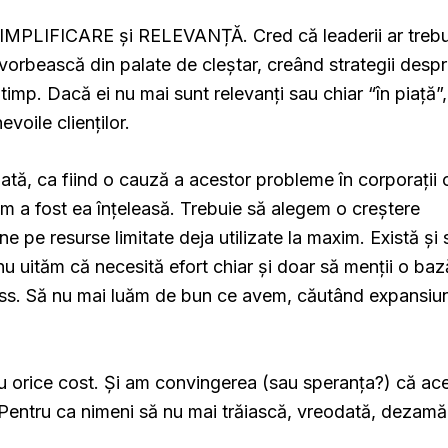
SIMPLIFICARE și RELEVANȚĂ. Cred că leaderii ar trebu
rbească din palate de cleștar, creând strategii despre
mp. Dacă ei nu mai sunt relevanți sau chiar “în piață”, 
voile clienților.
ată, ca fiind o cauză a acestor probleme în corporații 
um a fost ea înțeleasă. Trebuie să alegem o creștere
pe resurse limitate deja utilizate la maxim. Există și s
nu uităm că necesită efort chiar și doar să menții o baz
ness. Să nu mai luăm de bun ce avem, căutând expansiu
cu orice cost. Și am convingerea (sau speranța?) că ac
ii. Pentru ca nimeni să nu mai trăiască, vreodată, dezam