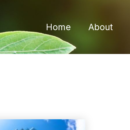
Home
About