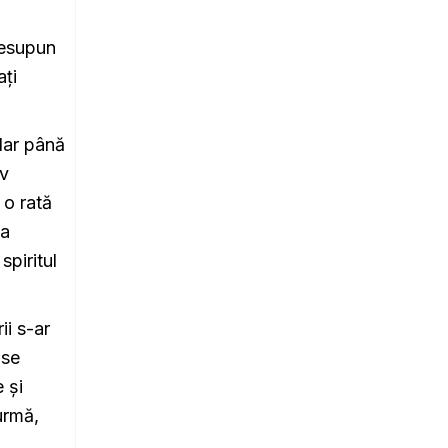
resupun
ați
 dar până
iv
 o rată
La
piritul
ii s-ar
 se
 și
urmă,