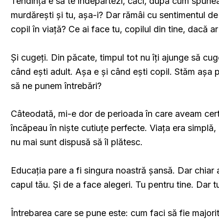
Tendința e să te îndepărtezi, căci, după cum spunea
murdărești și tu, așa-i? Dar rămâi cu sentimentul de 
copil în viață? Ce ai face tu, copilul din tine, dacă ar
Și cugeți. Din păcate, timpul tot nu îți ajunge să cuge
când ești adult. Așa e și când ești copil. Stăm așa 
să ne punem întrebări?
Câteodată, mi-e dor de perioada în care aveam certi
încăpeau în niște cutiuțe perfecte. Viața era simplă,
nu mai sunt dispusă să îl plătesc.
Educația pare a fi singura noastră șansă. Dar chiar
capul tău. Și de a face alegeri. Tu pentru tine. Dar t
Întrebarea care se pune este: cum faci să fie majorit