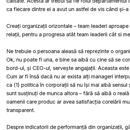
calitate. Acesta ar trebui să fie rolul departamentul
ca fiecare dintre ei a avut un astfel de vis când și-a
Creați organizații orizontale – team leaderi aproap
relații, pentru a progresa atât team leaderii cât si m
Ne trebuie o persoana aleasă să reprezinte o organiza
Ok, nu poate fi una, e bine sa aibă cu cine să se c
bord-ul, și CEO-ul, servește angajații. Aceasta est
Cum ar fi însă dacă nu ar exista alți manageri interp
ca (1) politica în corporații să nu își mai aibă sensu
sunt susținuți de munca altora – fără să aibă o reală
oamenii care produc ar avea satisfacția corelării mun
transparent.
Despre indicatorii de performanță din organizații, g