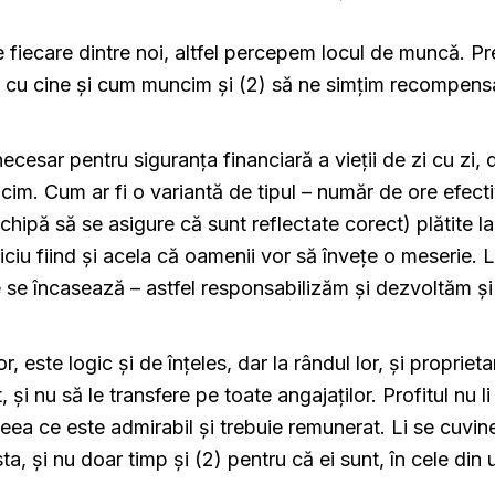
 fiecare dintre noi, altfel percepem locul de muncă. P
e, cu cine și cum muncim și (2) să ne simțim recompens
necesar pentru siguranța financiară a vieții de zi cu zi,
ncim. Cum ar fi o variantă de tipul – număr de ore efect
chipă să se asigure că sunt reflectate corect) plătite la
ficiu fiind și acela că oamenii vor să învețe o meserie. 
e încasează – astfel responsabilizăm și dezvoltăm și s
 este logic și de înțeles, dar la rândul lor, și proprietar
 și nu să le transfere pe toate angajaților. Profitul nu li
ea ce este admirabil și trebuie remunerat. Li se cuvine
a, și nu doar timp și (2) pentru că ei sunt, în cele din 