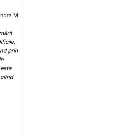
andra M.
mărit
icile,
ând prin
în
 este
i când