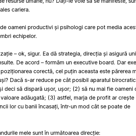
 de resurse umane, nu? Dați-le voie să se manifeste, su
 ales cariera.
e de oameni productivi și psihologi care pot media aces
embri echipelor.
ție – ok, sigur. Ea dă strategia, direcția și asigură uni
onsulte. De acord – formăm un executive board. Dar ex
e poziționarea corectă, cel puțin aceasta este părerea
uși? Dacă s-ar reduce pe cât posibil aparatul birocrati
l și deci să dispară ușor, ușor; (2) să nu mai fie oameni 
 valoare adăugată; (3) astfel, marja de profit ar crește 
cii lor cu banii încasați, într-un mod cât se poate de
ândurile mele sunt în următoarea direcție: