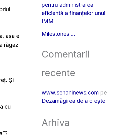
pentru administrarea
priul
eficientă a finanțelor unui
IMM
Milestones …
da, așa e
ea răgaz
Comentarii
recente
eț. Și
www.senaninews.com
pe
Dezamăgirea de a crește
ca cu
Arhiva
va”?