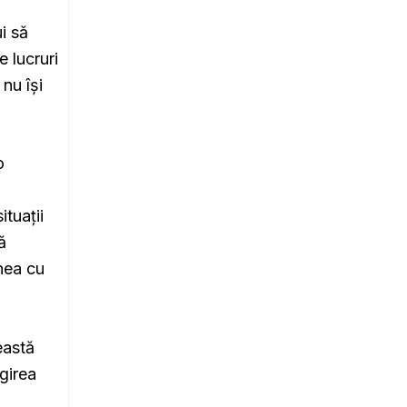
i să
 lucruri
nu își
o
ituații
ă
nea cu
eastă
ăgirea